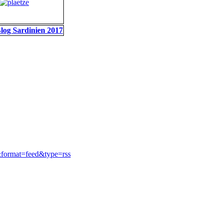
log Sardinien 2017
&format=feed&type=rss