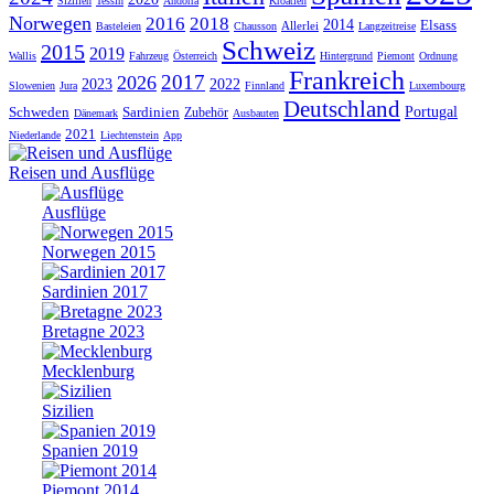
Sizilien
Tessin
Andorra
Kroatien
Norwegen
2016
2018
2014
Elsass
Allerlei
Basteleien
Chausson
Langzeitreise
Schweiz
2015
2019
Wallis
Fahrzeug
Österreich
Hintergrund
Piemont
Ordnung
Frankreich
2017
2026
2023
2022
Slowenien
Jura
Finnland
Luxembourg
Deutschland
Schweden
Sardinien
Portugal
Zubehör
Dänemark
Ausbauten
2021
Niederlande
Liechtenstein
App
Reisen und Ausflüge
Ausflüge
Norwegen 2015
Sardinien 2017
Bretagne 2023
Mecklenburg
Sizilien
Spanien 2019
Piemont 2014