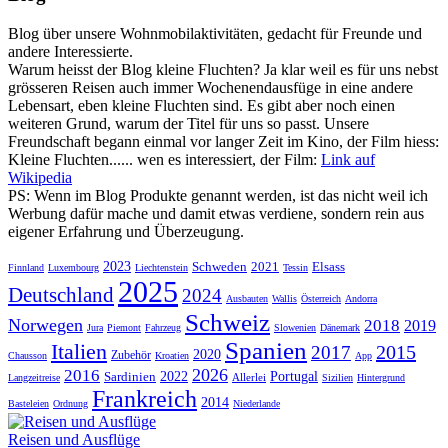
Blog über unsere Wohnmobilaktivitäten, gedacht für Freunde und
andere Interessierte.
Warum heisst der Blog kleine Fluchten? Ja klar weil es für uns nebst
grösseren Reisen auch immer Wochenendausfüge in eine andere
Lebensart, eben kleine Fluchten sind. Es gibt aber noch einen
weiteren Grund, warum der Titel für uns so passt. Unsere
Freundschaft begann einmal vor langer Zeit im Kino, der Film hiess:
Kleine Fluchten...... wen es interessiert, der Film:
Link auf
Wikipedia
PS: Wenn im Blog Produkte genannt werden, ist das nicht weil ich
Werbung dafür mache und damit etwas verdiene, sondern rein aus
eigener Erfahrung und Überzeugung.
2023
Schweden
2021
Elsass
Finnland
Luxembourg
Liechtenstein
Tessin
2025
Deutschland
2024
Ausbauten
Wallis
Österreich
Andorra
Schweiz
Norwegen
2018
2019
Jura
Piemont
Fahrzeug
Slowenien
Dänemark
Spanien
Italien
2015
2017
2020
Zubehör
Chausson
Kroatien
App
2026
2016
Sardinien
2022
Portugal
Allerlei
Langzeitreise
Sizilien
Hintergrund
Frankreich
2014
Basteleien
Ordnung
Niederlande
Reisen und Ausflüge