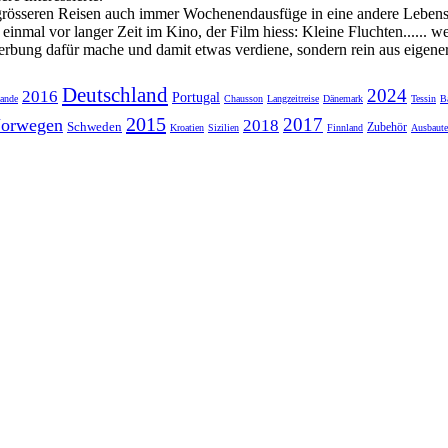
t grösseren Reisen auch immer Wochenendausfüge in eine andere Lebensar
nmal vor langer Zeit im Kino, der Film hiess: Kleine Fluchten...... wen
erbung dafür mache und damit etwas verdiene, sondern rein aus eigen
Deutschland
2024
2016
Portugal
lande
Chausson
Langzeitreise
Dänemark
Tessin
B
2015
2017
orwegen
2018
Schweden
Zubehör
Kroatien
Sizilien
Finnland
Ausbaut