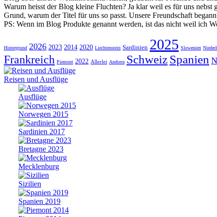
Warum heisst der Blog kleine Fluchten? Ja klar weil es für uns nebs
Grund, warum der Titel für uns so passt. Unsere Freundschaft begann ei
PS: Wenn im Blog Produkte genannt werden, ist das nicht weil ich W
2025
2026
2023
2014
2020
Sardinien
Hintergrund
Liechtenstein
Slowenien
Nieder
Schweiz
Spanien
Frankreich
N
2022
Allerlei
Piemont
Andorra
Reisen und Ausflüge
Ausflüge
Norwegen 2015
Sardinien 2017
Bretagne 2023
Mecklenburg
Sizilien
Spanien 2019