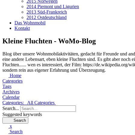
2015 Norwegen
2014 Piemont und Ligurien
2013 Süd-Frankreich
2012 Ostdeutschland
Das Wohnmobil
Kontakt
Kleine Fluchten - WoMo-Blog
Blog über unsere Wohnmobilaktivitäten, gedacht für Freunde und ande
eine andere Lebensart, eben kleine Fluchten sind. Es gibt aber noch 
Fluchten...... wen es interessiert, der Film: https://de.wikipedia.o
sondern rein aus eigener Erfahrung und Überzeugung.
Home
Categories
Tags
Archives
Calendar
Categories:
All Categories
Search...
Suggested keywords
Search
x
Search