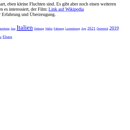
t, eben kleine Fluchten sind. Es gibt aber noch einen weiteren
 es interessiert, der Film:
Link auf Wikipedia
er Erfahrung und Überzeugung.
Italien
2019
2021
asteleien
Jura
Ordnung
Wallis
Fahrzeug
Luxembourg
App
Österreich
Elsass
en