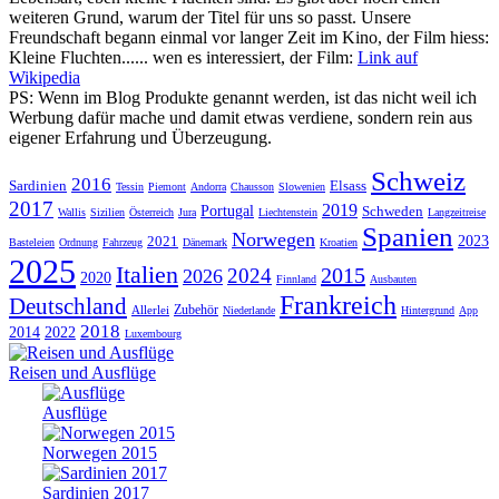
weiteren Grund, warum der Titel für uns so passt. Unsere
Freundschaft begann einmal vor langer Zeit im Kino, der Film hiess:
Kleine Fluchten...... wen es interessiert, der Film:
Link auf
Wikipedia
PS: Wenn im Blog Produkte genannt werden, ist das nicht weil ich
Werbung dafür mache und damit etwas verdiene, sondern rein aus
eigener Erfahrung und Überzeugung.
Schweiz
2016
Sardinien
Elsass
Tessin
Piemont
Andorra
Chausson
Slowenien
2017
2019
Portugal
Schweden
Wallis
Sizilien
Österreich
Jura
Liechtenstein
Langzeitreise
Spanien
Norwegen
2021
2023
Basteleien
Ordnung
Fahrzeug
Dänemark
Kroatien
2025
Italien
2015
2024
2026
2020
Finnland
Ausbauten
Frankreich
Deutschland
Zubehör
Allerlei
Niederlande
Hintergrund
App
2018
2014
2022
Luxembourg
Reisen und Ausflüge
Ausflüge
Norwegen 2015
Sardinien 2017