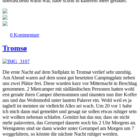
überraschend warm war, habe schon in kälterem Meer gebadet.
0 Kommentare
Tromsø
Die erste Nacht auf dem Stellplatz in Tromsø verlief sehr unruhig.
Am Abend waren auf dem sonst gut besetzten Campingplatz neben
uns zwei Plätze frei. Diese wurden kurz vor Mitternacht in Beschlag
genommen. 2 Mietcamper mit südländischen Personen hatten wohl
erst gerade ihren Camper übernommen und räumten nun ihre Koffer
aus und das Wohnmobil unter lautem Palaver ein. Wohl weil es ja
taghell ist meinten sie vielleicht Alles sei wach. Um 20 vor 1 habe
ich mich dann mal gemeldet und gesagt sie sollen etwas ruhiger sein
wir wollten nebenan schlafen. Genützt hat das nur, dass sie nicht
mehr palaverten, das Gerumpel dauerte noch bis 2 Uhr Morgens an.
Wenigstens sind sie dann wieder unter Gerumpel am Morgen um 7
weggefahren, so könnte die nächste Nacht ruhiger werden.