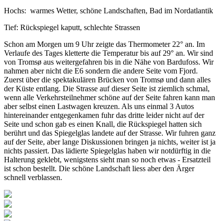
Hochs: warmes Wetter, schöne Landschaften, Bad im Nordatlantik
Tief: Rückspiegel kaputt, schlechte Strassen
Schon am Morgen um 9 Uhr zeigte das Thermometer 22° an. Im
Verlaufe des Tages kletterte die Temperatur bis auf 29° an. Wir sind
von Tromsø aus weitergefahren bis in die Nähe von Bardufoss. Wir
nahmen aber nicht die E6 sondern die andere Seite vom Fjord.
Zuerst über die spektakulären Brücken von Tromsø und dann alles
der Küste entlang. Die Strasse auf dieser Seite ist ziemlich schmal,
wenn alle Verkehrsteilnehmer schöne auf der Seite fahren kann man
aber selbst einen Lastwagen kreuzen. Als uns einmal 3 Autos
hintereinander entgegenkamen fuhr das dritte leider nicht auf der
Seite und schon gab es einen Knall, die Rückspiegel hatten sich
berührt und das Spiegelglas landete auf der Strasse. Wir fuhren ganz
auf der Seite, aber lange Diskussionen bringen ja nichts, weiter ist ja
nichts passiert. Das lädierte Spiegelglas haben wir notdürftig in die
Halterung geklebt, wenigstens sieht man so noch etwas - Ersatzteil
ist schon bestellt. Die schöne Landschaft liess aber den Ärger
schnell verblassen.